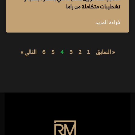
تشطيبات متكاملة من راما
قراءة المزيد
« السابق
1
2
3
4
5
6
التالي »