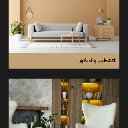
قارن الأسعار بين الشركات المختلفة وقم باختيار السعر
المناسب للميزانية الخاصة بك والذي يقدم لك جودة عالية.
التشطيب والديكور
تفاوض بذكاء بدون التأثير على جودة الخدمات المقدمة
التي ترغب في الحصول عليها.
اختر مواد فعالة بجودة عالية واحرص على الاستفادة من
العروض التي توفرها الشركة.
حاول أن تتطلع على سابقة أعمال الشركة التي ستختارها
واسأل عن تجارب العملاء الآخرين.
حاول اختيار مواد تتسم بالصلابة والمتانة لكي تعيش وقت
أطول معك ولا تضطر لتجديدها كثيرًا في المستقبل.