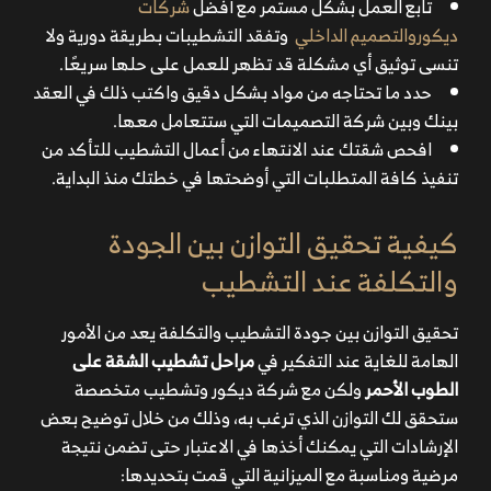
تابع العمل بشكل مستمر مع أفضل
شركات
ديكوروالتصميم الداخلي
وتفقد التشطيبات بطريقة دورية ولا
تنسى توثيق أي مشكلة قد تظهر للعمل على حلها سريعًا.
حدد ما تحتاجه من مواد بشكل دقيق واكتب ذلك في العقد
بينك وبين شركة التصميمات التي ستتعامل معها.
افحص شقتك عند الانتهاء من أعمال التشطيب للتأكد من
تنفيذ كافة المتطلبات التي أوضحتها في خطتك منذ البداية.
كيفية تحقيق التوازن بين الجودة
والتكلفة عند التشطيب
تحقيق التوازن بين جودة التشطيب والتكلفة يعد من الأمور
الهامة للغاية عند التفكير في
مراحل تشطيب الشقة على
الطوب الأحمر
ولكن مع شركة ديكور وتشطيب متخصصة
ستحقق لك التوازن الذي ترغب به، وذلك من خلال توضيح بعض
الإرشادات التي يمكنك أخذها في الاعتبار حتى تضمن نتيجة
مرضية ومناسبة مع الميزانية التي قمت بتحديدها: