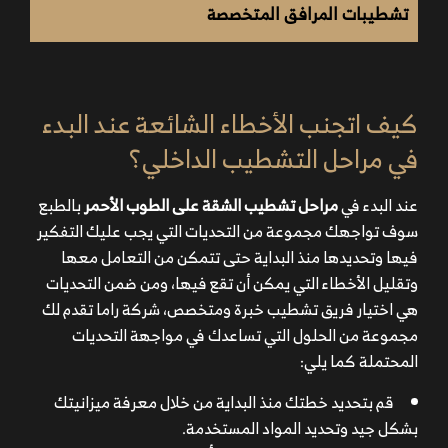
تشطيبات المرافق المتخصصة
كيف اتجنب الأخطاء الشائعة عند البدء
في مراحل التشطيب الداخلي؟
ابحث عن شركة تتمتع بالخبرة الجيدة حتى تضمن الحصول
عند البدء في
مراحل تشطيب الشقة على الطوب الأحمر
بالطبع
على الخدمة المطلوبة بأفضل جودة ممكنة.
سوف تواجهك مجموعة من التحديات التي يجب عليك التفكير
تأكد من أنك تتعامل مع شركة تمتلك فريق يوفر الكفاءة
فيها وتحديدها منذ البداية حتى تتمكن من التعامل معها
والجودة التي تحتاجها والذي سيظهر في الأعمال السابقة لها.
وتقليل الأخطاء التي يمكن أن تقع فيها، ومن ضمن التحديات
حاول التعرف على آراء وتجارب العملاء في الشركة من أجل
هي اختيار فريق تشطيب خبرة ومتخصص، شركة راما تقدم لك
تكوين تصور مناسب عن أداء الشركة.
مجموعة من الحلول التي تساعدك في مواجهة التحديات
تأكد من أن الشركة توفر لك خدمة ما بعد التسليم مثل
المحتملة كما يلي:
أعمال الصيانة أو الدعم الفني وغيرها.
وأخيرًا لا تنسى وضع التكلفة في الحسبان وحاول اختيار
قم بتحديد خطتك منذ البداية من خلال معرفة ميزانيتك
الشركة التي توفر لك الخدمة بالأسعار المناسبة مع ميزانيتك.
بشكل جيد وتحديد المواد المستخدمة.