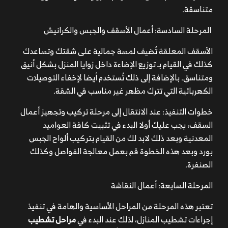
متناسقة.
وأعلى جودة.
توفر الشركة أسعار مناسبة مع العملاء وتختلف مع اختلاف
المرحلة السادسة: أعمال الأسقف والجبس والكرانيش
المواد والخامات المستخدمة.
الأسقف المعلقة تُضيف لمسة جمالية على شقتك وتساعدك
كذلك في القيام بـ توزيع الإضاءة داخل زوايا المنزل بشكل أنيق
ومتناسق. بالإضافة إلى ذلك تُستخدم أيضا لإخفاء التوصيلات
الكهربائية التي تترك مظهر غير مناسب في الشقة.
خطوات التنفيذ: عند الانتقال إلى مرحلة تركيب وتجهيز أعمال
السقف، يجب عليك أولا البدء في تثبيت كافة العواميد
المعدنية وبعد ذلك لابد لك من القيام بتركيب ألواح الجبس
بورد وبعد هذه الخطوة قم بعمل معالجة الفواصل وكذلك
الصنفرة.
المرحلة السابعة: أعمال النقاشة
تعتبر هذه المرحلة من المراحل الأساسية والهامة في تنفيذ
إجراءات تشطيب المنازل، لذلك عند البدء في
مراحل تشطيب