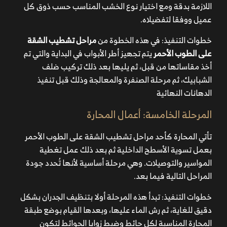
اللازمة بدقة ومع اختيار نوع الخشب المناسب حسب ذوق كل
عميل ووفقا لتفضيلاه.
خطوات التنفيذ: في هذه الخطوة من
مراحل تشطيب الشقة
على الطوب الأحمر
يتم تجهيز أطر الأبواب في البداية والتي تم
أخذ مقاساتها من قبل، ثم يليها بعد ذلك تركيب ضلف
الشبابيك، ثم مرحلة الصنفرة والمعالجة وذلك قبل تنفيذ
الدهانات النهائية
المرحلة الخامسة: أعمال المحارة
تأتي المحارة كأحد مراحل تشطيب الشقة على الطوب الأحمر
بعمل تسوية الأسطح الداخلية ثم بعد ذلك عمل تغطية
المواسير والتوصيلات. وهي مرحلة أساسية لأنها تُحدد جودة
المراحل التالية فيما بعد.
خطوات التنفيذ: تبدأ هذه المرحلة أولا بتنظيف الجدران بشكل
تتميز الشركة بتقديم جودة عالية للغاية تناسب متطلبات
دقيق للغاية، ثم رش الماء عليها، وبعدها القيام بوضع طبقة
العملاء.
المحارة المناسبة لكل حائط وضبط زوايا الحوائط لتكون
تحرص الشركة على تنفيذ التشطيبات في الوقت المناسب