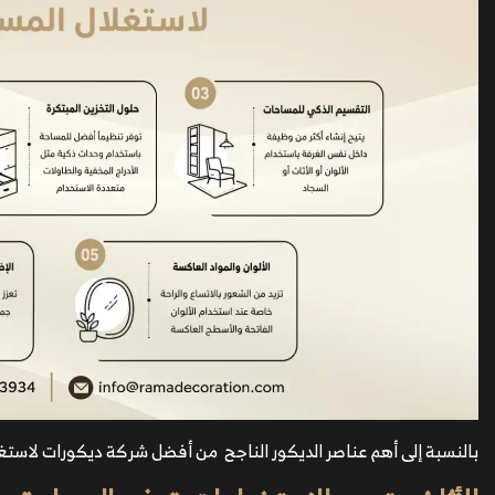
بالنسبة إلى أهم عناصر الديكور الناجح من أفضل شركة ديكورات لاستغ