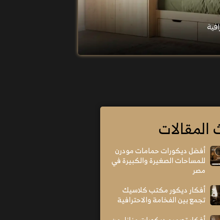
 المقالات
أفضل ديكورات حمامات مودرن
للمساحات الصغيرة والكبيرة في
مصر
أفكار ديكور مكتب كلاسيك
تجمع بين الفخامة والاحترافية
أفكار تصميم ديكورات منازل من