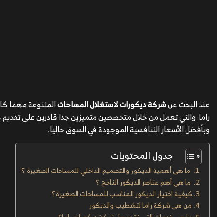
عند البحث عن
شركة ديكورات لاستغلال المساحات
المتنوعة مهما كا
راما والتي تعمل من خلال متخصصين متميزين جدا قادرين على تقديم ك
وبأفضل الأسعار التنافسية الموجودة في السوق حاليا.
جدول المحتويات
ما هى أهمية الديكور والتصميم الداخلي للمساحات الصغيرة ؟
ما هي أهم عناصر الديكور الناجح ؟
كيفية اختيار الديكور المناسب للمساحات الصغيرة؟
من هى شركة راما لتشطيب والديكور
ما هي خدمات التى تقدمها شركة ديكورات راما؟