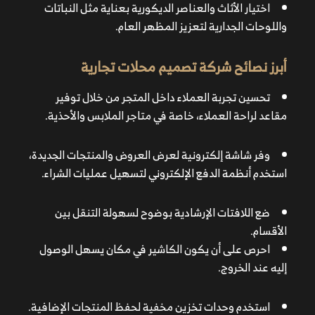
تحسين تجربة العملاء داخل المتجر من خلال توفير مقاعد
اختيار الأثاث والعناصر الديكورية بعناية مثل النباتات
لراحة العملاء، خاصة في متاجر الملابس والأحذية.
واللوحات الجدارية لتعزيز المظهر العام.
وفر شاشة إلكترونية لعرض العروض والمنتجات الجديدة،
أبرز نصائح شركة تصميم محلات تجارية
استخدم أنظمة الدفع الإلكتروني لتسهيل عمليات الشراء.
تحسين تجربة العملاء داخل المتجر من خلال توفير
مقاعد لراحة العملاء، خاصة في متاجر الملابس والأحذية.
ضع اللافتات الإرشادية بوضوح لسهولة التنقل بين الأقسام.
احرص على أن يكون الكاشير في مكان يسهل الوصول إليه
وفر شاشة إلكترونية لعرض العروض والمنتجات الجديدة،
عند الخروج.
استخدم أنظمة الدفع الإلكتروني لتسهيل عمليات الشراء.
استخدم وحدات تخزين مخفية لحفظ المنتجات الإضافية.
ضع اللافتات الإرشادية بوضوح لسهولة التنقل بين
الأقسام.
ضع كاميرات مراقبة لحماية المتجر من السرقة، احرص على
احرص على أن يكون الكاشير في مكان يسهل الوصول
تركيب أجهزة إنذار ضد الحريق وكاشفات الدخان.
إليه عند الخروج.
تأكد من نظافة المتجر يوميًا للحفاظ على انطباع إيجابي.
استخدم وحدات تخزين مخفية لحفظ المنتجات الإضافية.