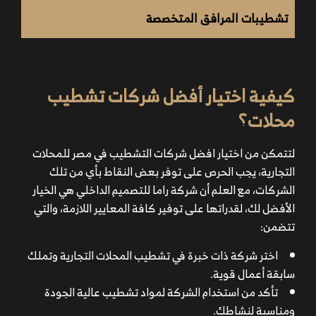
وتستهدف جذب العملاء.
تشطيبات المرافق المتخصصة
تنفيذ عالي الجودة باستخدام أفضل الخامات لضمان المتانة
والأناقة.
الالتزام بالمواعيد لتسليم المشاريع في الوقت المحدد دون
كيفية اختيار أفضل شركات تشطيب
تأخير.
تصميم عملي وفعال يحقق استغلال مثالي للمساحة
محلات؟
المتاحة.
تنفيذ جميع مراحل الديكور من التصميم إلى التشطيب
لتتمكن من اختيار افضل شركات التشطيب في مصر للمحلات
والتأثيث.
التجارية، يجب الحرص على توفر بعض النقاط بأي من تلك
أسعار تنافسية وخيارات متعددة تناسب مختلف
الشركات، مع العلم أن شركة راما للتصميم الداخلي هي الخيار
الميزانيات.
الأفضل لك، لقدراتها على توفير كافة المعايير اللازمة، والتي
تقديم استشارات احترافية لضمان تحقيق أفضل النتائج
تتضمن:
للمشروع التجاري.
اختر شركة ذات خبرة في تشطيب المحلات التجارية وتملك
سابقة أعمال قوية.
تأكد من استخدام الشركة لمواد تشطيب عالية الجودة
ومناسبة لنشاطك.