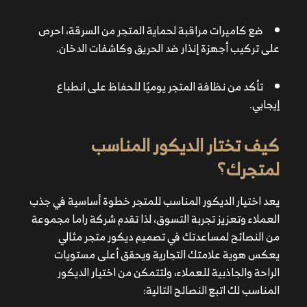
ضع كاميرات مراقبة لحماية المتجر من السرقة، احرص
على تركيب أجهزة إنذار ضد الحريق وكاشفات الدخان.
تأكد من نظافة المتجر يوميًا للحفاظ على انطباع
إيجابي.
كيف تختار الديكور المناسب
لمتجرك؟
اختر تصميم يعكس طبيعة نشاطك التجاري ويجذب الفئة
المستهدفة.
يعد اختيار الديكور المناسب للمتجر خطوة أساسية في جذب
تأكد من توزيع الأثاث والعناصر الديكورية بشكل يسهل
العملاء وتعزيز تجربة التسوق، لذا تقدم شركة راما مجموعة
حركة العملاء.
من النصائح لمساعدتك في تصميم ديكور متجر مثالي
استخدم الألوان التي تعبر عن نشاطك التجاري وتؤثر إيجابيًا
يعكس هوية علامتك التجارية ويحقق أعلى مستويات
على العملاء.
الراحة والجاذبية للعملاء، ولتتمكن من اختيار الديكور
وفر إضاءة مريحة ومتنوعة لإبراز المنتجات وإضفاء جو
المناسب لك اتبع النصائح التالية:
جذاب داخل المتجر.