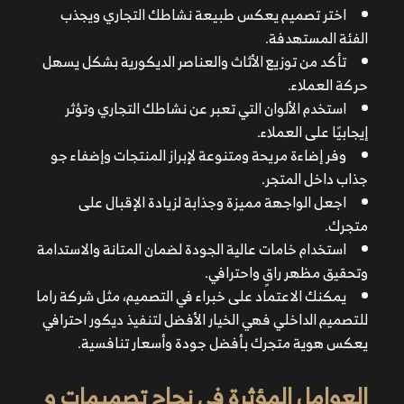
اجعل الواجهة مميزة وجذابة لزيادة الإقبال على متجرك.
اختر تصميم يعكس طبيعة نشاطك التجاري ويجذب
استخدام خامات عالية الجودة لضمان المتانة والاستدامة
الفئة المستهدفة.
وتحقيق مظهر راقٍ واحترافي.
تأكد من توزيع الأثاث والعناصر الديكورية بشكل يسهل
يمكنك الاعتماد على خبراء في التصميم، مثل شركة راما
حركة العملاء.
للتصميم الداخلي فهي الخيار الأفضل لتنفيذ ديكور احترافي
استخدم الألوان التي تعبر عن نشاطك التجاري وتؤثر
يعكس هوية متجرك بأفضل جودة وأسعار تنافسية.
إيجابيًا على العملاء.
وفر إضاءة مريحة ومتنوعة لإبراز المنتجات وإضفاء جو
جذاب داخل المتجر.
اجعل الواجهة مميزة وجذابة لزيادة الإقبال على
متجرك.
استخدام خامات عالية الجودة لضمان المتانة والاستدامة
وتحقيق مظهر راقٍ واحترافي.
يمكنك الاعتماد على خبراء في التصميم، مثل شركة راما
للتصميم الداخلي فهي الخيار الأفضل لتنفيذ ديكور احترافي
يعكس هوية متجرك بأفضل جودة وأسعار تنافسية.
هوية العلامة التجارية فيجب أن يعكس التصميم هوية
المتجر لجذب الفئة المستهدفة.
العوامل المؤثرة فى نجاح تصميمات و
التخطيط الجيد للمساحة من خلال توزيع المنتجات بطريقة