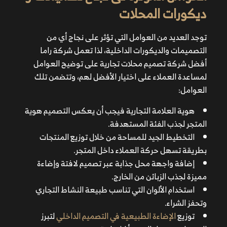
ديكورات المحلات
تسهل حركة العملاء داخل المتجر.
إضافة واجهة محل جذابة عبر تصميم لافتة وإضاءة مميزة
توجد العديد من العوامل التي تؤثر على نجاج أي من
لجذب الزبائن من الخارج.
التصميمات والديكورات الداخلية، لذا تعمل شركة راما
استخدام الألوان التي تناسب طبيعة النشاط التجاري وتحفز
أفضل شركة تصميم محلات تجارية على توضيح العوامل
الشراء.
لمساعدة العملاء على اختيار الأفضل لهم، وتتضمن تلك
توزيع
الإضاءة الطبيعية في التصميم الداخلي
لتبرز المنتجات
العوامل:
وتجعل المتجر أكثر راحة.
تصميم ممرات واسعة وتصميم منظم لراحة العملاء.
هوية العلامة التجارية فيجب أن يعكس التصميم هوية
إضافة لمسات ديكورية خلابة مثل النباتات والمرايا لجعل
المتجر لجذب الفئة المستهدفة.
المكان أكثر جاذبية.
التخطيط الجيد للمساحة من خلال توزيع المنتجات
تحسين تجربة العملاء من خلال توفير مقاعد، موسيقى
بطريقة تسهل حركة العملاء داخل المتجر.
مناسبة، ونظام دفع مرن.
إضافة واجهة محل جذابة عبر تصميم لافتة وإضاءة
استخدام التكنولوجيا شاشات رقمية، أنظمة دفع إلكترونية،
مميزة لجذب الزبائن من الخارج.
وعروض تفاعلية.
استخدام الألوان التي تناسب طبيعة النشاط التجاري
تركيب كاميرات مراقبة، مخارج طوارئ، وأجهزة إنذار
وتحفز الشراء.
للحفاظ على معايير الأمن والسلامة.
توزيع
الإضاءة الطبيعية في التصميم الداخلي
لتبرز