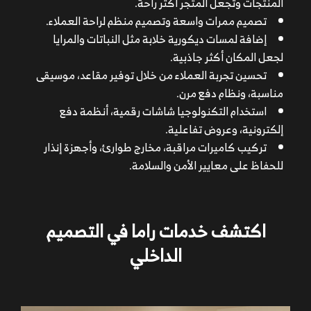
المنتجات وتجعل المتجر أكثر راحة.
تصميم ممرات واسعة وتصميم منظم لراحة العملاء.
إضافة لمسات ديكورية خلابة مثل النباتات والمرايا
لجعل المكان أكثر جاذبية.
تحسين تجربة العملاء من خلال توفير مقاعد، موسيقى
مناسبة، ونظام دفع مرن.
استخدام التكنولوجيا شاشات رقمية، أنظمة دفع
إلكترونية، وعروض تفاعلية.
تركيب كاميرات مراقبة، مخارج طوارئ، وأجهزة إنذار
للحفاظ على معايير الأمن والسلامة.
اختر شركة ذات خبرة في تشطيب المحلات التجارية وتملك
سابقة أعمال قوية.
تأكد من استخدام الشركة لمواد تشطيب عالية الجودة
اكتشف خدمات راما في التصميم
ومناسبة لنشاطك.
تحقق من قدرة الشركة على تسليم المشروع في الوقت
الداخلي
المحدد.
اختر شركة توفر تصاميم إبداعية تتناسب مع هوية متجرك.
قارن بين عروض الأسعار للحصول على أفضل جودة مقابل