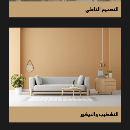
التصميم الداخلي
توافر باقات متنوعة من التصاميم المناسبة لمختلف
أذواق العملاء.
الاعتماد على التقنيات التكنولوجية المتطورة لضمان
جودة التصاميم والتشطيبات.
استخدام المواد والخامات عالية الجودة والصديقة
للبيئة أثناء القيام بتشطيبات الفلل.
امتلاك قاعدة كبيرة من العملاء في السوق المصري،
مما يعزز من الثقة في خدمات الشركة.
القدرة على تنفيذ كافة أشكال وأنواع التصاميم
والوصول إلى النتائج المطلوبة بأسرع وقت.
يعمل بالشركة نخبة من المهندسين الخبراء
التشطيب والديكور
والمتخصصين في مجال تصميم الديكورات وتشطيب
الفلل.