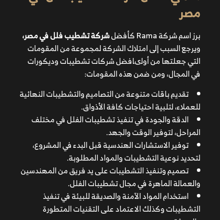
مصر
برز اسم شركة Rama كأفضل
شركة تشطيب فلل في مصر،
ويرجع السبب إلى امتلاك الشركة لمجموعة من المقومات
التي جعلتها من أولىافضل شركات تشطيبات وديكورات
تقديم باقات متنوعة من التصاميم والتشطيبات النهائية
في المجال، ومن ضمن هذه المقومات:
للعملاء، لتلبية احتياجات كافة الأذواق.
الدقة والجودة في تنفيذ تشطيبات الفلل في مختلف
تقديم باقات متنوعة من التصاميم والتشطيبات النهائية
المراحل، لتوفير الوقت والجهد.
للعملاء، لتلبية احتياجات كافة الأذواق.
توفير الاستشارات الهندسية قبل البدء في المشروع، لتحديد
الدقة والجودة في تنفيذ تشطيبات الفلل في مختلف
نوعية التشطيبات والمواد المطلوبة.
المراحل، لتوفير الوقت والجهد.
تصميم وتنفيذ التشطيبات على يد فريق من المهندسين
توفير الاستشارات الهندسية قبل البدء في المشروع،
والعمالة الماهرة في مجال تشطيبات الفلل.
لتحديد نوعية التشطيبات والمواد المطلوبة.
استخدام المواد الآمنة والصديقة للبيئة في تنفيذ
تصميم وتنفيذ التشطيبات على يد فريق من المهندسين
التشطيبات وكذلك الاعتماد على التقنيات المتطورة والحديثة.
والعمالة الماهرة في مجال تشطيبات الفلل.
وضع الخطط والاستراتيجيات لتنفيذ التصاميم النهائية بما
استخدام المواد الآمنة والصديقة للبيئة في تنفيذ
يتناسب مع رؤى العملاء.
التشطيبات وكذلك الاعتماد على التقنيات المتطورة
الالتزام بالمواعيد المتفق عليها مع العملاء دون تأخير، مما