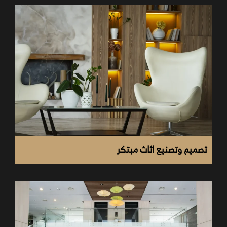
التزام الشركة بأعلى معايير الجودة والكفاءة لتنفيذ
كافة المشاريع باحترافية عالية.
المصداقية والشفافية في تنفيذ وتكلفة التشطيبات
النهائية للفلل.
القدرة على الاستمرارية والتطوير الدائم لتقديم باقات
متنوعة من خدمات التصاميم والتشطيبات المبتكرة.
تحقيق رضا العملاء من خلال تقديم حلول تصاميم
وتشطيبات متكاملة.
تصميم وتصنيع اثاث مبتكر