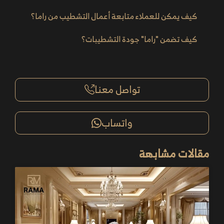
كيف يمكن للعملاء متابعة أعمال التشطيب من راما؟
كيف تضمن "راما" جودة التشطيبات؟
تواصل معنا
واتساب
مقالات مشابهة