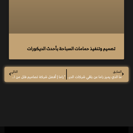
تصميم وتنفيذ حمامات السباحة بأحدث الديكورات
السابق
التالي
ما الذي يميز راما عن باقي شركات الديكور في مصر؟
“راما | أفضل شركة تصاميم فلل من الداخل مودرن في مصر