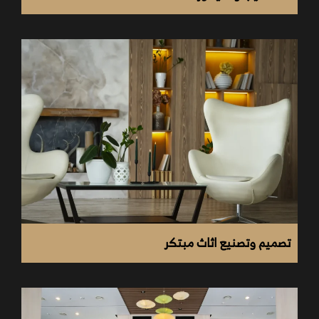
كل خطوة.
الاتصال الهاتفي او الواتساب: 01006633934
زيارة مقر الشركة في مدينة نصر
من هنا
.
مراسلة الصفحة الرسمية على
فيسبوك
أو
إنستجرام
أو
Tiktok
تصميم وتصنيع اثاث مبتكر
مساحة الوحدة: كلما زادت المساحة، ارتفعت التكلفة
الإجمالية.