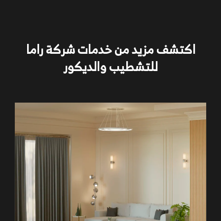
اكتشف مزيد من خدمات شركة راما
للتشطيب والديكور
تشطيب الشقق السكنية: تنفيذ كامل للتشطيبات من
البداية حتى التسليم النهائي، بما في ذلك أعمال السباكة،
الكهرباء، الأرضيات، الأسقف، الدهانات، الإضاءة، النجارة، والأثاث
المدمج.
تشطيب الفلل والقصور: تصميم داخلي مخصص يناسب
المساحات الواسعة، مع استخدام خامات فاخرة وتنفيذ أنظمة
إضاءة وديكور متقدمة.
تشطيب المحلات التجارية والكافيهات: تصميمات تجارية
تعزز من جذب العملاء وتناسب الهوية البصرية للعلامة
التجارية، مع تشطيب احترافي للمداخل، مناطق الخدمة،
والإضاءة التجارية.