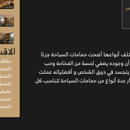
صر
الاقس
تلف أنواعها أضحت حمامات السباحة جزءًا
مقالا
ث أن وجوده يضفي لمسة من الفخامة وحب
التصمي
ية يتجسد في ذوق الشخص و أفضلياته عملت
التشط
 عدة أنواع من حمامات السباحة لتناسب كل
التشطي
تشطيب 
تصميم 
التصمي