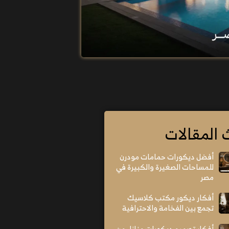
 المقالات
أفضل ديكورات حمامات مودرن
للمساحات الصغيرة والكبيرة في
مصر
أفكار ديكور مكتب كلاسيك
تجمع بين الفخامة والاحترافية
أفكار تصميم ديكورات منازل من