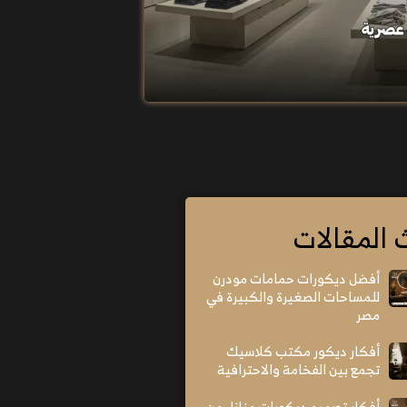
 المقالات
أفضل ديكورات حمامات مودرن
للمساحات الصغيرة والكبيرة في
مصر
أفكار ديكور مكتب كلاسيك
تجمع بين الفخامة والاحترافية
أفكار تصميم ديكورات منازل من