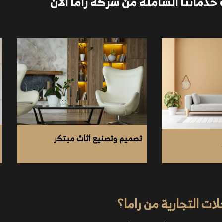
دماتنا الشاملة من شركة راما الآن
تصميم وتصنيع اثاث مبتكر
 التجارية من راما؟