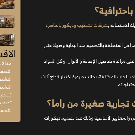
احترافية؟
يك الاستعانة ب
شركات تشطيب وديكور بالقاهرة
حل المتعلقة بالتصميم منذ البداية وصولا حتى
الاقس
ى مراعاة تفاصيل الإضاءة والألوان، وكل المواد
مقالا
التصمي
 المساحات المختلفة، بجانب ضرورة اختيار قطع أثاث
التشط
تياجاته.
التشطي
تشطيب 
تجارية صغيرة من راما؟
تصميم 
التصمي
 والمعايير الأساسية وذلك عند تصميم ديكورات