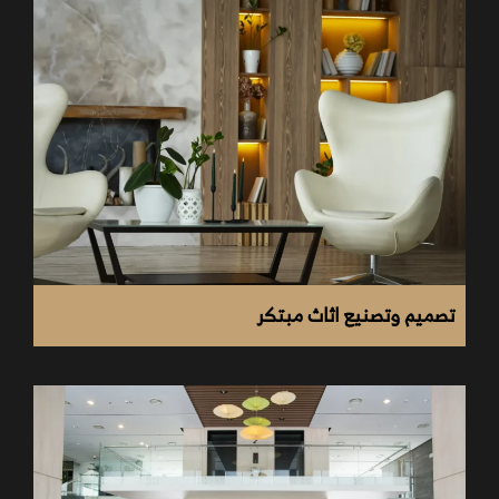
يتم العمل وفقا لمخطط محكم يضمن لك استغلال كامل
للمساحات وعرض جيد للمنتجات.
يتم تحديد المشروع على حسب رغبات العميل واحتياجات
المكان.
يتم العمل بنظام مع الحرص على تنفيذ متطلبات المشروع
في أسرع وقت ممكن.
إشراف كامل أثناء التصميم والتنفيذ من طاقم خبراء على
أعلى مستوى من الكفاءة.
تصميم وتصنيع اثاث مبتكر
شركة راما
تخطيط المساحات على أعلى مستوى من الدقة والكفاءة.
تصميم الإضاءة بطريقة تناسب طبيعة المكان وبشكل