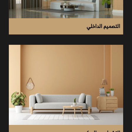
التصميم الداخلي
لابد من القيام في البداية بتحديد حجم ميزانية التصميم مع
حساب التكاليف الخاصة بكلا من السباكة والكهرباء، مع
الإضاءة والأرضيات مع عناصر التشطيبات النهائية.
تعمل كذلك على دراسة طرق استخدام تلك المساحة
وتخطيطها بشكل دقيق، ليكون مناسب لأجل الطهي لذلك من
الضروري أخذ القياسات بدقة وذلك لضمان أن يكون تصميم
المطبخ عملي حتى يتناسب مع احتياجاتك.
وبعدها عليك التخطيط لوضع كل من القطع سواء الحوض
أو حتى الثلاجة ومواقد الطهي مع ضرورة مراعاة كذلك مختلف
أنواع الإضاءة، بالإضافة إلى ضرورة اختيار نوعية الخزائن
المناسبة وذلك لأنها عنصر أساسي سواء من الناحية الجمالية أو
العملية، مع ضرورة التوازن وقت اختيار تلك القطع بألوان
مناسبة.