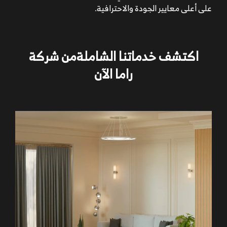
على أعلى معايير الجودة والاحترافية.
اكتشف خدماتنا الشاملةمن شركة
راما الآن
تعطي كل المطابخ الامريكية شكل مختلف للمنزل فهي
تجعله يتسم بالعصرية، الأمر الذي يقضي على الشعور الانعزال
مع الأسرة أو لأجل مشاهدة التلفاز.
كما تتميّز أنواع المطابخ المفتوحة الأمريكية، بوجود جبس
بورد أمريكي يوفر مساحة مع تنوع الخامات المستخدمة في
المطبخ الأمريكي، كما يتمتع ذلك النوع بكثرة استخدام
الأجهزة الكهربائية مع كبر حجمها.