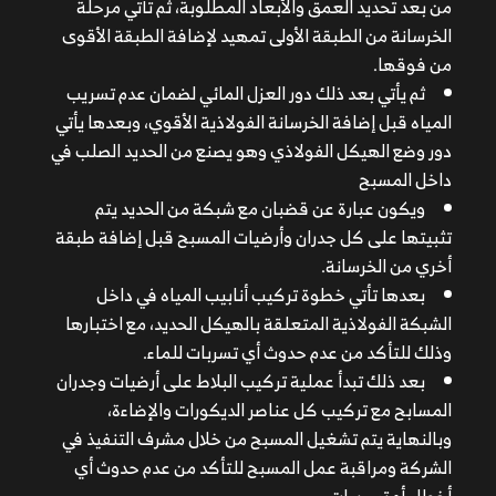
ويكون عبارة عن قضبان مع شبكة من الحديد يتم تثبيتها
من بعد تحديد العمق والأبعاد المطلوبة، ثم تأتي مرحلة
على كل جدران وأرضيات المسبح قبل إضافة طبقة أخري من
الخرسانة من الطبقة الأولى تمهيد لإضافة الطبقة الأقوى
الخرسانة.
من فوقها.
بعدها تأتي خطوة تركيب أنابيب المياه في داخل الشبكة
ثم يأتي بعد ذلك دور العزل المائي لضمان عدم تسريب
الفولاذية المتعلقة بالهيكل الحديد، مع اختبارها وذلك للتأكد
المياه قبل إضافة الخرسانة الفولاذية الأقوي، وبعدها يأتي
من عدم حدوث أي تسربات للماء.
دور وضع الهيكل الفولاذي وهو يصنع من الحديد الصلب في
بعد ذلك تبدأ عملية تركيب البلاط على أرضيات وجدران
داخل المسبح
المسابح مع تركيب كل عناصر الديكورات والإضاءة، وبالنهاية
ويكون عبارة عن قضبان مع شبكة من الحديد يتم
يتم تشغيل المسبح من خلال مشرف التنفيذ في الشركة
تثبيتها على كل جدران وأرضيات المسبح قبل إضافة طبقة
ومراقبة عمل المسبح للتأكد من عدم حدوث أي أخطاء أو
أخري من الخرسانة.
تسريبات.
بعدها تأتي خطوة تركيب أنابيب المياه في داخل
الشبكة الفولاذية المتعلقة بالهيكل الحديد، مع اختبارها
وذلك للتأكد من عدم حدوث أي تسربات للماء.
بعد ذلك تبدأ عملية تركيب البلاط على أرضيات وجدران
المسابح مع تركيب كل عناصر الديكورات والإضاءة،
وبالنهاية يتم تشغيل المسبح من خلال مشرف التنفيذ في
الشركة ومراقبة عمل المسبح للتأكد من عدم حدوث أي