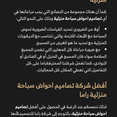
مع الأبعاد اللازمة، والتي تتناسب مع الديكورات المنزلية مع
تحديد ما هو الغرض من المسبح.
كما أن هناك مجموعة من النصائح التي يجب مراعاتها في
مع ضرورة مراعاة كل المعايير التي تضمن للجميع السلامة
أي
تصاميم احواض سباحة منزلية
وذلك على النحو التالي:
سواء كان المسبح في المنزل أو في الفنادق أو النوادي، كما
تعمل شركتنا المحترفة
راما على كل التفاصيل التي تعطي
أولا من الضروري تحديد القياسات الضرورية لحوض
المكان كل الجماليات.
السباحة مع الأبعاد اللازمة، والتي تتناسب مع الديكورات
المنزلية مع تحديد ما هو الغرض من المسبح.
مع ضرورة مراعاة كل المعايير التي تضمن للجميع
السلامة سواء كان المسبح في المنزل أو في الفنادق أو
النوادي، كما تعمل شركتنا المحترفة
راما على كل
التفاصيل التي تعطي المكان كل الجماليات.
أفضل شركة تصاميم احواض سباحة
منزلية
راما
شركة تشطيبات وديكورات راما
لذلك ننصحكم عند الرغبة في الحصول على أفضل
تصاميم
احواض سباحة منزلية،
بالتوجه إلى شركة راما للتصميم لأنها