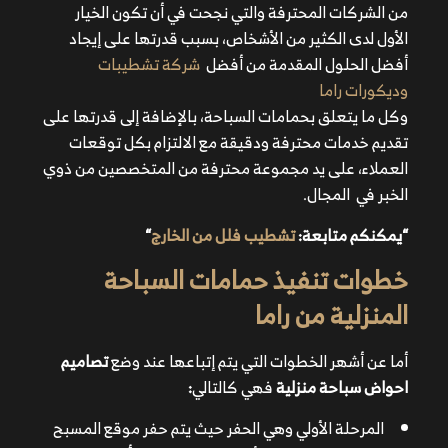
من الشركات المحترفة والتي نجحت في أن تكون الخيار
الأول لدى الكثير من الأشخاص، بسبب قدرتها على إيجاد
أفضل الحلول المقدمة من أفضل
شركة تشطيبات
تشطيب فلل من الخارج
وديكورات راما
وكل ما يتعلق بحمامات السباحة، بالإضافة إلى قدرتها على
تقديم خدمات محترفة ودقيقة مع الالتزام بكل توقعات
العملاء، على يد مجموعة محترفة من المتخصصين من ذوي
الخبر في المجال.
“يمكنكم متابعة:
تشطيب فلل من الخارج
“
المرحلة الأولي وهي الحفر حيث يتم حفر موقع المسبح من
خطوات تنفيذ حمامات السباحة
بعد تحديد العمق والأبعاد المطلوبة، ثم تأتي مرحلة الخرسانة
المنزلية من راما
من الطبقة الأولى تمهيد لإضافة الطبقة الأقوى من فوقها.
ثم يأتي بعد ذلك دور العزل المائي لضمان عدم تسريب المياه
أما عن أشهر الخطوات التي يتم إتباعها عند وضع
تصاميم
قبل إضافة الخرسانة الفولاذية الأقوي، وبعدها يأتي دور وضع
احواض سباحة منزلية
فهي كالتالي
:
الهيكل الفولاذي وهو يصنع من الحديد الصلب في داخل
المسبح
المرحلة الأولي وهي الحفر حيث يتم حفر موقع المسبح