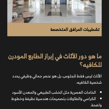
تركيب الكاونتر (البار)، الرفوف، الكاشير، وحدات الخدمة.
تجهيز مناطق الجلوس (كنب، طاولات، كراسي) حسب
تشطيبات المرافق المتخصصة
التصميم.
تنفيذ الواجهات الزجاجية ولافتة الواجهة (بإضاءة أو بدون).
ما هو دور الأثاث في إبراز الطابع المودرن
للكافيه؟
توزيع وحدات الإضاءة العامة والمباشرة على الطاولات
والبار.
الأثاث ليس فقط للجلوس، بل هو عنصر جمالي وظيفي يحدد
تركيب وحدات الصوت، الموسيقى الخلفية، مكيفات الهواء.
شخصية الكافيه:
توصيل الأجهزة (ماكينات القهوة – الثلاجات – شاشات
العرض إن وجدت).
الخامات العصرية مثل الخشب الطبيعي والمعدن الأسود
الكراسي والطاولات بتصميمات هندسية نظيفة وخطوط
واضحة.