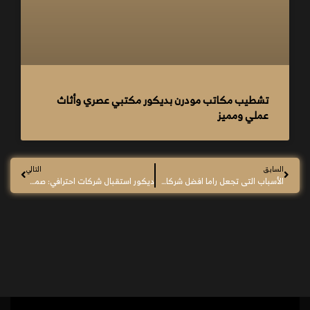
تشطيب مكاتب مودرن بديكور مكتبي عصري وأثاث
عملي ومميز
السابق
التالي
الأسباب التى تجعل راما افضل شركات التشطيب والديكور فى مصر
ديكور استقبال شركات احترافي: صممه مع راما لتجربة راقية لا تُنسى