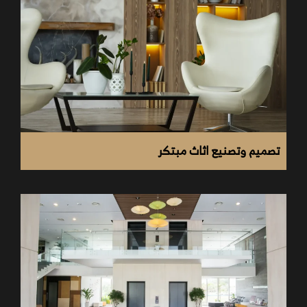
الكهرباء: تأسيس الشبكة الكهربائية كاملة (إضاءة –
أجهزة تحضير – تكييف – كاميرات).
السباكة: تجهيز خطوط المياه والصرف حسب توزيع
الأجهزة الصحية.
العزل: في الأرضيات أو الجدران إذا كان هناك تجهيز للمطبخ
أو دورات المياه.
تصميم وتصنيع اثاث مبتكر
الأرضيات: تركيب البورسلين، الباركيه، أو الأرضيات الصناعية
المقاومة.
الأسقف: تنفيذ جبس بورد أو أسقف معلقة بإضاءة مخفية.
الدهانات: اختيار ألوان جذابة تعكس هوية المكان (هادئة –
حيوية – داكنة…).
الحوائط: إضافة خامات مثل الطوب الديكوري، الخشب،
الخرسانة المصقولة، أو ورق الحائط.