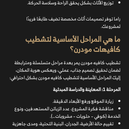
توزيع الأثاث بشكل يحقق الراحة وسلاسة الحركة.
فحص نهائي لكامل الأعمال.
تنظيف الموقع وتجهيزه للتشغيل.
راما توفر تصميمات أثاث مخصصة تضيف طابعًا فريدًا
تسليم “على المفتاح” جاهز للافتتاح.
لمشروعك.
ما هي المراحل الأساسية لتشطيب
كافيهات مودرن؟
تشطيب كافيه مودرن يمر بعدة مراحل متسلسلة ومترابطة
لضمان تحقيق تصميم جذاب، عملي، ويعكس هوية المكان،
إليك المراحل الأساسية لتشطيب كافيه مودرن بشكل احترافي:
المرحلة 1: المعاينة والدراسة المبدئية
زيارة الموقع ورفع الأبعاد الدقيقة.
مناقشة فكرة المشروع، عدد الزبائن المستهدفين، ونوع
درجة تعقيد التصميم الداخلي (مودرن بسيط أم مزيج مع
الخدمة (كوفي – حلويات – مشروبات…).
أنماط صناعية أو كلاسيكية).
تقييم حالة الأرضية، الجدران، البنية التحتية، ومدى جاهزية
عدد مناطق الخدمة (ركن مشروبات، حلويات، جلسات