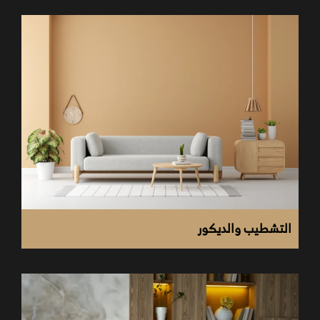
زيارة الموقع ورفع الأبعاد الدقيقة.
مناقشة فكرة المشروع، عدد الزبائن المستهدفين، ونوع
الخدمة (كوفي – حلويات – مشروبات…).
تقييم حالة الأرضية، الجدران، البنية التحتية، ومدى جاهزية
المكان.
تصميم مسارات الحركة (موظفين + عملاء).
توزيع أماكن الجلوس، البار، الكاشير، الحمامات، مناطق
التحضير.
التشطيب والديكور
اختيار ألوان، خامات، نوعية الأرضيات، ديكور الحوائط،
الأسقف، الإضاءة.
إعداد تصور ثلاثي الأبعاد (3D) يعرض الشكل النهائي
للمكان.