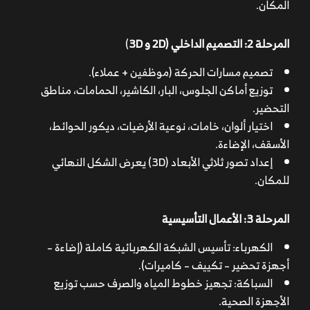
المكان.
داخلية وخارجية).
اختيار الخامات (خشب طبيعي، ستانلس، سيراميك
المرحلة 2: التصميم الداخلي (2D و 3D
)
إيطالي…).
نوع الإضاءة والصوت واللافتات.
تصميم مسارات الحركة (موظفين + عملاء).
التكييف والتجهيزات الصحية.
توزيع أماكن الجلوس، البار، الكاشير، الحمامات، مناطق
التحضير.
اختيار ألوان، خامات، نوعية الأرضيات، ديكور الحوائط،
الأسقف، الإضاءة.
إعداد تصور ثلاثي الأبعاد (3D) يعرض الشكل النهائي
للمكان.
المرحلة 3: الأعمال التأسيسية
الكهرباء: تأسيس الشبكة الكهربائية كاملة (إضاءة –
أجهزة تحضير – تكييف – كاميرات).
السباكة: تجهيز خطوط المياه والصرف حسب توزيع
الأجهزة الصحية.