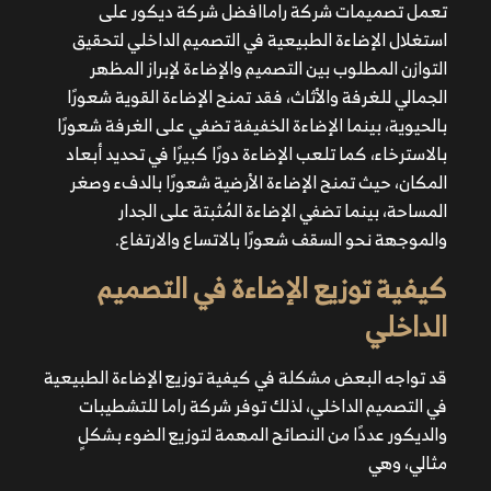
تعمل تصميمات شركة
راماافضل شركة ديكور
على
استغلال
الإضاءة الطبيعية في التصميم الداخلي
لتحقيق
التوازن المطلوب بين التصميم والإضاءة لإبراز المظهر
الجمالي للغرفة والأثاث، فقد تمنح الإضاءة القوية شعورًا
بالحيوية، بينما الإضاءة الخفيفة تضفي على الغرفة شعورًا
بالاسترخاء، كما تلعب الإضاءة دورًا كبيرًا في تحديد أبعاد
المكان، حيث تمنح الإضاءة الأرضية شعورًا بالدفء وصغر
المساحة، بينما تضفي الإضاءة المُثبتة على الجدار
والموجهة نحو السقف شعورًا بالاتساع والارتفاع.
كيفية توزيع الإضاءة في التصميم
تحديد نوع الإضاءة اللازمة للغرفة في حال استخدام إضاءة
الداخلي
غير طبيعية، لتتناسب الإضاءة مع المساحة والألوان.
توزيع الإضاءة بالتساوي داخل الغرفة، أو تسليط الضوء على
قد تواجه البعض مشكلة في كيفية توزيع
الإضاءة الطبيعية
موضع مُحدد لابرازه.
في التصميم الداخلي
، لذلك توفر شركة
راما
للتشطيبات
تحديد درجات اللون والإضاءة اللازمين للغرفة.
والديكور عددًا من النصائح المهمة لتوزيع الضوء بشكلٍ
مثالي، وهي