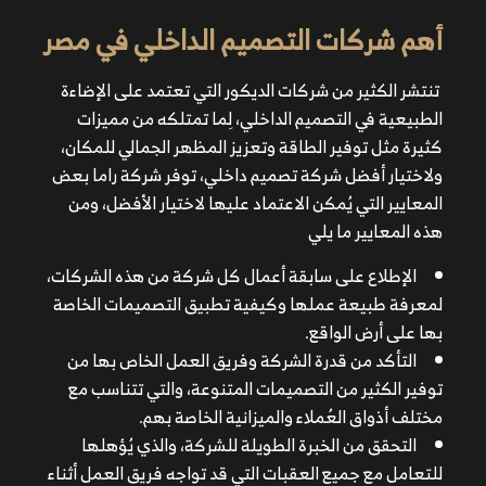
أهم شركات التصميم الداخلي في مصر
الإطلاع على سابقة أعمال كل شركة من هذه الشركات،
تنتشر الكثير من شركات الديكور التي تعتمد على
الإضاءة
لمعرفة طبيعة عملها وكيفية تطبيق التصميمات الخاصة بها
الطبيعية في التصميم الداخلي
، لِما تمتلكه من مميزات
على أرض الواقع.
كثيرة مثل توفير الطاقة وتعزيز المظهر الجمالي للمكان،
التأكد من قدرة الشركة وفريق العمل الخاص بها من توفير
ولاختيار أفضل شركة تصميم داخلي، توفر شركة
راما
بعض
الكثير من التصميمات المتنوعة، والتي تتناسب مع مختلف
المعايير التي يُمكن الاعتماد عليها لاختيار الأفضل، ومن
أذواق العُملاء والميزانية الخاصة بهم.
هذه المعايير ما يلي
التحقق من الخبرة الطويلة للشركة، والذي يُؤهلها للتعامل
الإطلاع على سابقة أعمال كل شركة من هذه الشركات،
مع جميع العقبات التي قد تواجه فريق العمل أثناء التنفيذ.
لمعرفة طبيعة عملها وكيفية تطبيق التصميمات الخاصة
الاطلاع على الآراء والتقييمات الخاصة بالعُمااء السابقين
بها على أرض الواقع.
للشركة على موقعها الإلكتروني، للتأكد من مصداقية الشركة
التأكد من قدرة الشركة وفريق العمل الخاص بها من
وجدارتها بالثقة.
توفير الكثير من التصميمات المتنوعة، والتي تتناسب مع
مختلف أذواق العُملاء والميزانية الخاصة بهم.
التحقق من الخبرة الطويلة للشركة، والذي يُؤهلها
للتعامل مع جميع العقبات التي قد تواجه فريق العمل أثناء