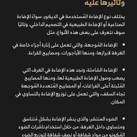
وتأثيرها عليه
الإضاءة المُوجهة، والتي تعمل على إنارة أجزاء خاصة في
الغرفة لابرازها، ومنها الأباجورات، ومصابيح القراءة.
يختلف نوع الإضاءة المُستخدمة في الديكور، سواءً الإضاءة
الصناعية أو
الإضاءة الطبيعية في التصميم الداخلي
، وتاليًا
الإضاءة الشاملة، ونجد هذه الإضاءة في الغرف التي يصعب
سوف نتعرف على بعض هذه الأنواع، مثل
وصول الإضاءة الطبيعية لها، ومنها المصابيح المُثبتة أعلى
الإضاءة المُوجهة، والتي تعمل على إنارة أجزاء خاصة في
الفراغات، أو المصابيح المُتعددة المُوجهة تجاه السقف، والتي
الغرفة لابرازها، ومنها الأباجورات، ومصابيح القراءة.
تعمل على توزيع الإضاءة بالتساوي في المكان.
الإضاءة الشاملة، ونجد هذه الإضاءة في الغرف التي
الضوء المنتشر، والذي ينشر الإضاءة بشكلٍ مُتناسق
يصعب وصول الإضاءة الطبيعية لها، ومنها المصابيح
ومتساوي داخل الغرفة، من خلال استخدام ناشرات الضوء
المُثبتة أعلى الفراغات، أو المصابيح المُتعددة المُوجهة
المُكونو من مواد شفافة أو نصف شفافة لتوزيع الضوء باتزان
تجاه السقف، والتي تعمل على توزيع الإضاءة بالتساوي في
في جميع أرجاء الغرفة.
المكان.
الإضاءة الشاعرية، والتي تهدف إلى منح المكان لمسة
الضوء المنتشر، والذي ينشر الإضاءة بشكلٍ مُتناسق
رومانسية وشعورًا بالراحة، ويتم توفير هذه الإضاءة عن طريق
ومتساوي داخل الغرفة، من خلال استخدام ناشرات الضوء
تثبيت المصابيح على الجدار بمسافات مُناسبة، أو وضعها داخل
المُكونو من مواد شفافة أو نصف شفافة لتوزيع الضوء
الطاولات، مِما يُعزز من جمال الديكور.