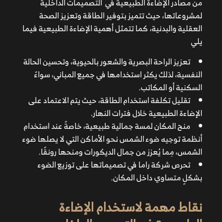
من مصادر الإضاءة الطبيعية في التصميمات الداخلية
تقليل تكلفة استخدام الطاقة، حيث يتم الاعتماد على
لمشروعاتها، حيث تتميز بتوفير الطاقة وتعزيز الصحة
الإضاءة الطبيعية خلال فترات النهار.
العقلية والبدنية، كما تتمثل أهمية الإضاءة الطبيعية فيما
منح المكان لمسة جمالية طبيعية، خاصةً عند استخدام
يلي
أنظمة توجيه ضوء الشمس نحو الأماكن التي لا يصلها ضوء
الشمس، مِما يُعزز من جمال الديكورات ومنحها رونقًا.
تعزيز الراحة البصرية والشعور بالحيوية، وتحسين الحالة
تحرص شركة
راما
في تصميماتها على توزيع الضوء بشكلٍ
النفسية، لذلك يكثر استخدامها في جميع المباني، سواءً
متساوي داخل المكان.
السكنية أو المكاتب.
تقليل تكلفة استخدام الطاقة، حيث يتم الاعتماد على
الإضاءة الطبيعية خلال فترات النهار.
منح المكان لمسة جمالية طبيعية، خاصةً عند استخدام
أنظمة توجيه ضوء الشمس نحو الأماكن التي لا يصلها ضوء
الشمس، مِما يُعزز من جمال الديكورات ومنحها رونقًا.
تحرص شركة
راما
في تصميماتها على توزيع الضوء
بشكلٍ متساوي داخل المكان.
تعزيز انتشار الضوء داخل الغرفة باستخدام المرايا، أو
نقاط مهمة لاستخدام الإضاءة
باستخدام الأنظمة التكنولوجية التي تعمل عن طريق أنابيب